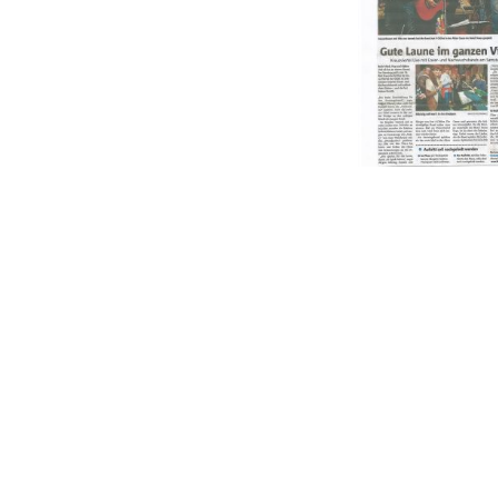
BEITRA
VORHERIGER BEI
Klaus